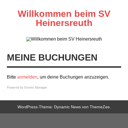
Zum
Inhalt
springen
Willkommen beim SV
Heinersreuth
MEINE BUCHUNGEN
Bitte
anmelden
, um deine Buchungen anzuzeigen.
Powered by
Events Manager
WordPress-Theme: Dynamic News von ThemeZee.